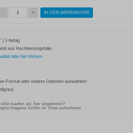
-
+
IN DEN WARENKORB
"
| 1-farbig
lott aus Hochleistungsfolie.
tät bitte hier klicken
ber-Format oder weitere Optionen
auswählen!
llgrau)
Größe kaufen als hier angeboten?
vorgeschlagene Größe im Shop aufnehmen.