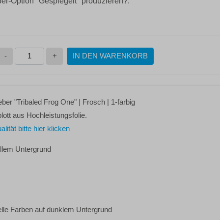
ber-Option "Gespiegelt" produzieren?:
-
+
IN DEN WARENKORB
leber
"Tribaled Frog One"
| Frosch | 1-farbig
lott aus Hochleistungsfolie.
tät bitte hier klicken
ellem Untergrund
elle Farben auf dunklem Untergrund