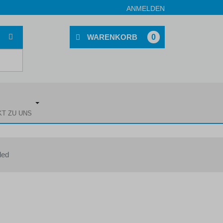
ANMELDEN
0
KT ZU UNS
led