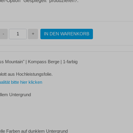
ber-Option "Gespiegelt" produzieren?:
-
+
IN DEN WARENKORB
s Mountain"
| Kompass Berge | 1-farbig
lott aus Hochleistungsfolie.
tät bitte hier klicken
ellem Untergrund
elle Farben auf dunklem Untergrund