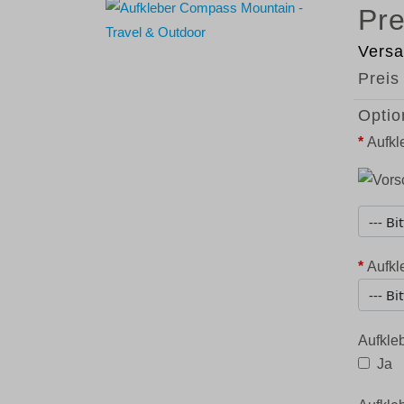
Versa
Preis
Optio
*
Aufkl
*
Aufkl
Aufkleb
Ja