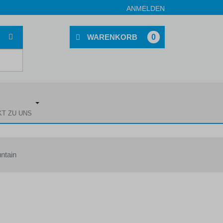
ANMELDEN
0
KT ZU UNS
ntain