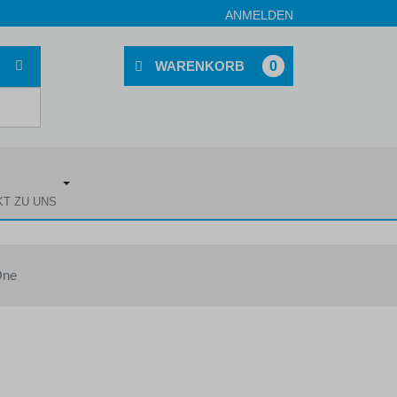
ANMELDEN
0
KT ZU UNS
One