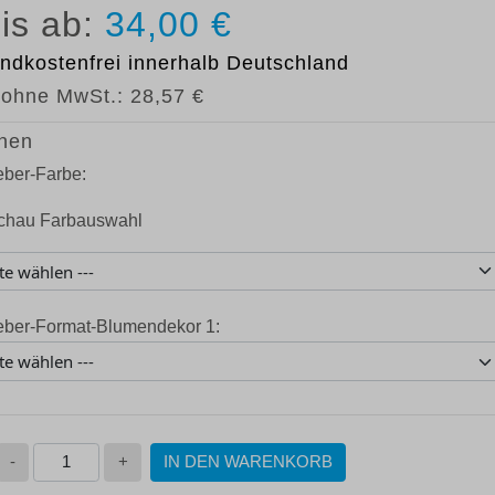
34,00 €
ndkostenfrei
innerhalb Deutschland
 ohne MwSt.:
28,57 €
nen
eber-Farbe:
eber-Format-Blumendekor 1:
-
+
IN DEN WARENKORB