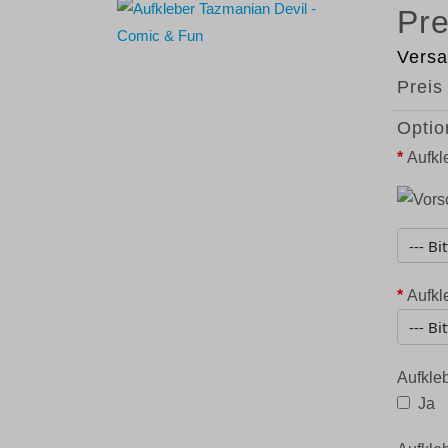
Versa
Preis
Optio
*
Aufkl
*
Aufkl
Aufkleb
Ja