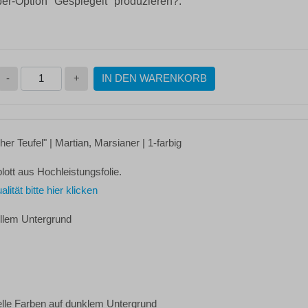
ber-Option "Gespiegelt" produzieren?:
-
+
IN DEN WARENKORB
er Teufel"
| Martian, Marsianer | 1-farbig
lott aus Hochleistungsfolie.
tät bitte hier klicken
ellem Untergrund
elle Farben auf dunklem Untergrund